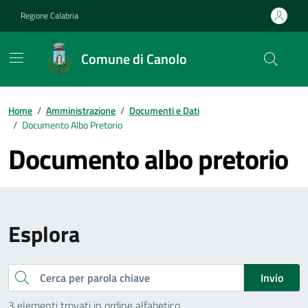
Vai ai contenuti
Vai al footer
Regione Calabria
Comune di Canolo
Home
/
Amministrazione
/
Documenti e Dati
/
Documento Albo Pretorio
Documento albo pretorio
Esplora
Cerca
Invio
3 elementi trovati in ordine alfabetico