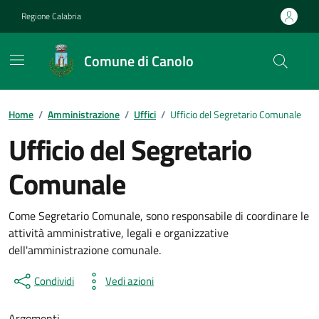
Vai ai contenuti
Vai al footer
Regione Calabria
Comune di Canolo
Home
/
Amministrazione
/
Uffici
/
Ufficio del Segretario Comunale
Ufficio del Segretario
Comunale
Come Segretario Comunale, sono responsabile di coordinare le
attività amministrative, legali e organizzative
dell'amministrazione comunale.
Condividi
Vedi azioni
Argomenti