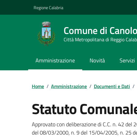
Vai ai contenuti
Vai al footer
Regione Calabria
Comune di Canol
Città Metropolitana di Reggio Calab
Amministrazione
Novità
Servizi
Home
/
Amministrazione
/
Documenti e Dati
/
Statuto Comunal
Dettagli del documento
Approvato con deliberazione di C.C. n. 42 del 
del 08/03/2000, n. 9 del 15/04/2005, n. 25 d