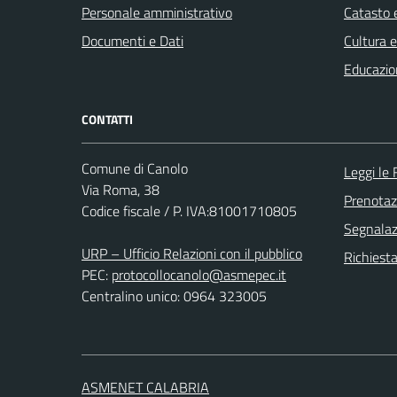
Personale amministrativo
Catasto e
Documenti e Dati
Cultura 
Educazio
CONTATTI
Comune di Canolo
Leggi le
Via Roma, 38
Prenota
Codice fiscale / P. IVA:81001710805
Segnalazi
URP – Ufficio Relazioni con il pubblico
Richiest
PEC:
protocollocanolo@asmepec.it
Centralino unico: 0964 323005
ASMENET CALABRIA