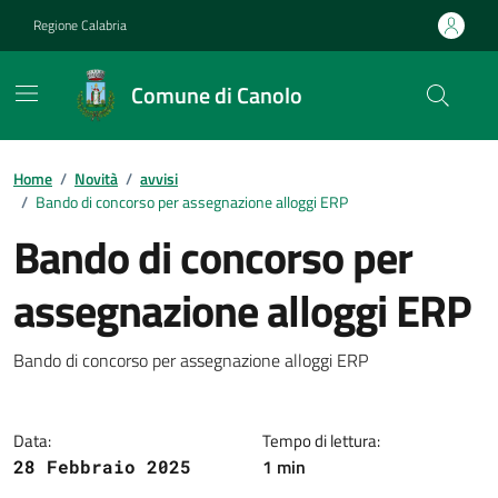
Vai ai contenuti
Vai al footer
Regione Calabria
Comune di Canolo
Home
/
Novità
/
avvisi
/
Bando di concorso per assegnazione alloggi ERP
Bando di concorso per
assegnazione alloggi ERP
Dettagli della notizia
Bando di concorso per assegnazione alloggi ERP
Data:
Tempo di lettura:
1 min
28 Febbraio 2025