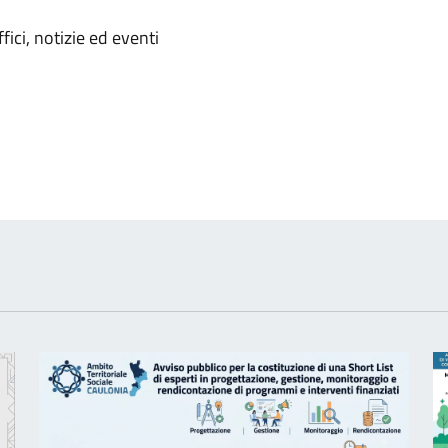
'argomento
ici, notizie ed eventi