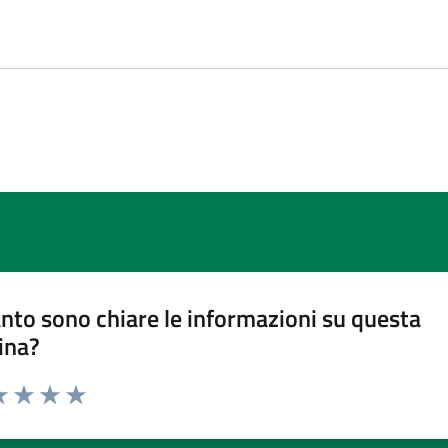
nto sono chiare le informazioni su questa
ina?
a 1 stelle su 5
luta 2 stelle su 5
Valuta 3 stelle su 5
Valuta 4 stelle su 5
Valuta 5 stelle su 5