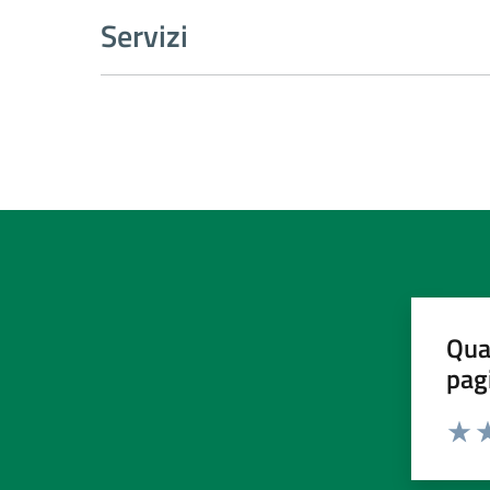
Servizi
Qua
pag
Valut
Va