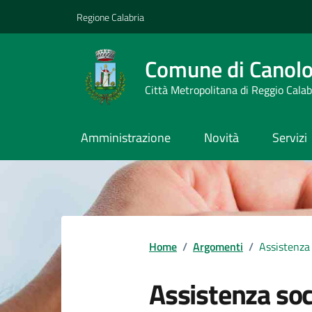
Vai ai contenuti
Vai al footer
Regione Calabria
Comune di Canol
Città Metropolitana di Reggio Calab
Amministrazione
Novità
Servizi
Home
/
Argomenti
/
Assistenza 
Assistenza soc