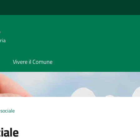
o
ria
Vivere il Comune
sociale
iale