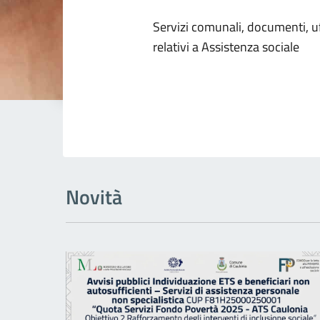
Dettagli dell
Servizi comunali, documenti, uff
relativi a Assistenza sociale
Novità