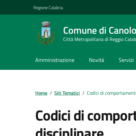
Vai ai contenuti
Vai al footer
Regione Calabria
Comune di Canol
Città Metropolitana di Reggio Calab
Amministrazione
Novità
Servizi
Home
/
Siti Tematici
/
Codici di comportamento
Codici di compo
disciplinare