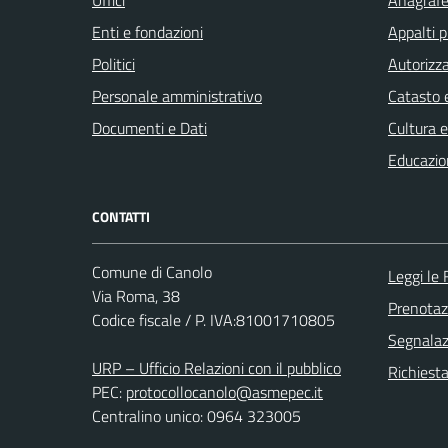
Enti e fondazioni
Appalti p
Politici
Autorizza
Personale amministrativo
Catasto e
Documenti e Dati
Cultura 
Educazio
CONTATTI
Comune di Canolo
Leggi le
Via Roma, 38
Prenota
Codice fiscale / P. IVA:81001710805
Segnalazi
URP – Ufficio Relazioni con il pubblico
Richiest
PEC:
protocollocanolo@asmepec.it
Centralino unico: 0964 323005