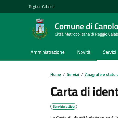
Vai ai contenuti
Vai al footer
Regione Calabria
Comune di Canol
Città Metropolitana di Reggio Calab
Amministrazione
Novità
Servizi
Home
/
Servizi
/
Anagrafe e stato c
Carta di ident
Servizio attivo
La Carta di identità elettronica è 