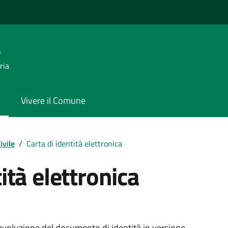
o
ria
Vivere il Comune
ivile
/
Carta di identità elettronica
ità elettronica
l’evoluzione del documento di identità in versione