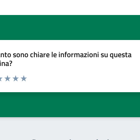
nto sono chiare le informazioni su questa
ina?
a 1 stelle su 5
luta 2 stelle su 5
Valuta 3 stelle su 5
Valuta 4 stelle su 5
Valuta 5 stelle su 5