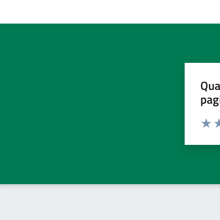
Qua
pag
Valut
Va