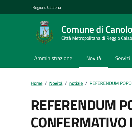
Vai ai contenuti
Vai al footer
Regione Calabria
Comune di Canol
Città Metropolitana di Reggio Calab
Amministrazione
Novità
Servizi
Home
/
Novità
/
notizie
/
REFERENDUM POPOL
REFERENDUM P
CONFERMATIVO D