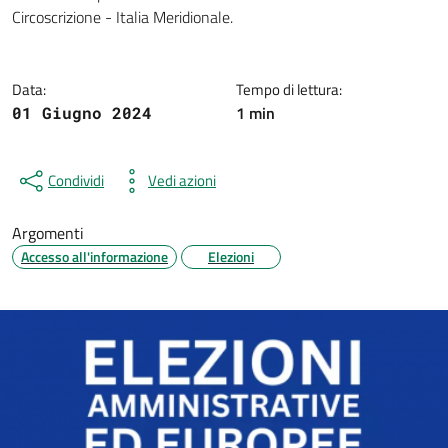
Dettagli della notizia
Circoscrizione - Italia Meridionale.
Data:
Tempo di lettura:
1 min
01 Giugno 2024
Condividi
Vedi azioni
Argomenti
Accesso all'informazione
Elezioni