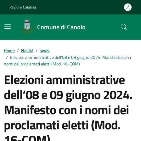
Vai ai contenuti
Vai al footer
Regione Calabria
Comune di Canolo
Home
/
Novità
/
avvisi
/
Elezioni amministrative dell’08 e 09 giugno 2024. Manifesto con i
nomi dei proclamati eletti (Mod. 16-COM)
Elezioni amministrative
dell’08 e 09 giugno 2024.
Manifesto con i nomi dei
proclamati eletti (Mod.
16-COM)