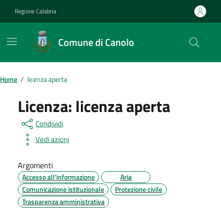
Vai ai contenuti
Vai al footer
Regione Calabria
Comune di Canolo
Home
/
licenza aperta
Licenza:
licenza aperta
Condividi
Vedi azioni
Argomenti
Accesso all'informazione
Aria
Comunicazione istituzionale
Protezione civile
Trasparenza amministrativa