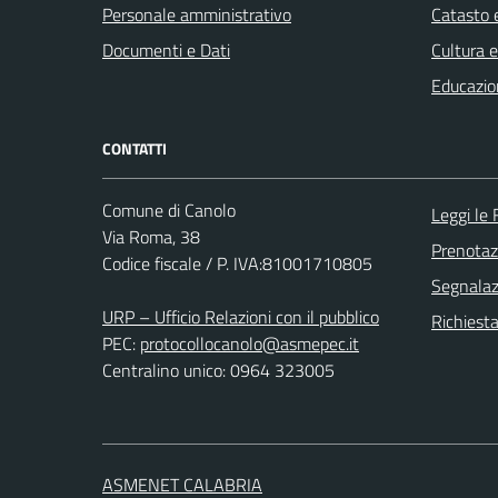
Personale amministrativo
Catasto e
Documenti e Dati
Cultura 
Educazio
CONTATTI
Comune di Canolo
Leggi le
Via Roma, 38
Prenota
Codice fiscale / P. IVA:81001710805
Segnalazi
URP – Ufficio Relazioni con il pubblico
Richiest
PEC:
protocollocanolo@asmepec.it
Centralino unico: 0964 323005
ASMENET CALABRIA