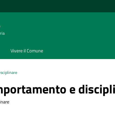
o
ria
Vivere il Comune
sciplinare
mportamento e discipl
inare