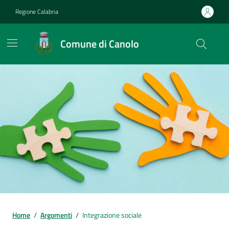
Vai ai contenuti
Vai al footer
Regione Calabria
Comune di Canolo
Home
/
Argomenti
/
Integrazione sociale